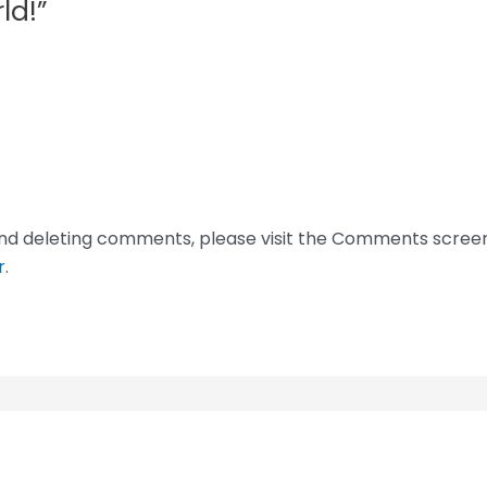
ld!”
 and deleting comments, please visit the Comments scree
r
.